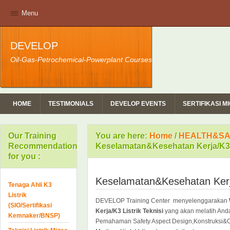
Menu
DEVELOP
Oil-Gas-Petrochemical-Powerplant Courses
HOME
TESTIMONIALS
DEVELOP EVENTS
SERTIFIKASI 
Our Training
You are here:
Home
/
HEALTH&SA
Recommendation
Keselamatan&Kesehatan Kerja/K3 L
for you :
Keselamatan&Kesehatan Kerja/
Tenaga Ahli K3
Listrik
DEVELOP Training Center menyelenggarakan
(SIO/Sertifikasi
Kerja/K3 Listrik Teknisi
yang akan melatih Anda
Kemnaker/BNSP)
Pemahaman Safety Aspect Design,Konstruksi&Ope