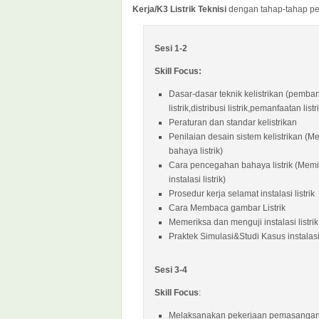
Kerja/K3 Listrik Teknisi
dengan tahap-tahap pem
Sesi 1-2
Skill Focus:
Dasar-dasar teknik kelistrikan (pembang
listrik,distribusi listrik,pemanfaatan listr
Peraturan dan standar kelistrikan
Penilaian desain sistem kelistrikan (M
bahaya listrik)
Cara pencegahan bahaya listrik (Memi
instalasi listrik)
Prosedur kerja selamat instalasi listrik
Cara Membaca gambar Listrik
Memeriksa dan menguji instalasi listrik
Praktek Simulasi&Studi Kasus instalasi 
Sesi 3-4
Skill Focus
:
Melaksanakan pekerjaan pemasangan in