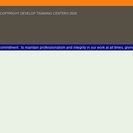
COPYRIGHT DEVELOP TRAINING CENTER© 2026
nt : to maintain professionalism and integrity in our work at all times, giving due