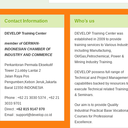
Contact Information
Who’s us
DEVELOP Training Center
DEVELOP Training Center was
established in 2009 to provide
member of GERMAN-
training services to Various Industr
INDONESIAN CHAMBER OF
including Manufactuing,
INDUSTRY AND COMMERCE
Oil/Gas,Petrochemical, Power &
Mining Industry Training.
Perkantoran Permata Eksekutif
Tower 2,Lobby Lantai 2
DEVELOP possess full range of
Jalan Raya Pos
Technical and Project Managemen
Pengumben,Kebon Jeruk,Jakarta
capabilities backed by resources t
Barat 11550 INDONESIA
execute Technical related Training
& Seminars.
Phone : +62 21 3030 5374 , +62 21
3033 9701
Our aim is to provide Quality
Direct :
+62 815 9147 070
Industrial Practical Base Vocationa
Email : support@develop.co.id
Courses for Professional
Excellence.