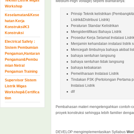
Teknisi Listrik Migas
Medium-High Voltage) seperti diantaranya:
Workshop
Prinsip Teknik kelistrikan (Pembangkita
Keselamatan&Kese
Listrik&Distribusi Listrik)
hatan Kerja
Peraturan Standar Kelistrikan
Konstruksi/K3
Mengidentifikasi Bahaya Listrik
Konstruksi
Prosedur Kerja Selamat Instalasi Listri
Electrical Safety :
Menjamin kehandalan instalasi listrik
Sistem Pembumian
Mencegah timbulnya bahaya akibat list
Pengaman,Hantaran
bahaya sentuhan langsung
Pengaman&Pembu
bahaya sentuhan tidak langsung
mian Netral
bahaya kebakaran
Pengaman Training
Pemeliharaan Instalasi Listrik
Tindakan P3K (Pertolongan Pertama pa
Supervisor Sistem
Instalasi Listrik
Listrik Migas
dll
Workshop&Certifica
tion
Pembahasan materi mengetengahkan contoh-con
proyek konstruksi sehingga lebih familier dengan
DEVELOP mengimplementasikan Syllabus
Wor